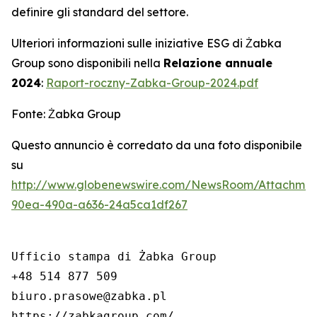
definire gli standard del settore.
Ulteriori informazioni sulle iniziative ESG di Żabka
Group sono disponibili nella
Relazione annuale
2024
:
Raport-roczny-Zabka-Group-2024.pdf
Fonte: Żabka Group
Questo annuncio è corredato da una foto disponibile
su
http://www.globenewswire.com/NewsRoom/Attachme
90ea-490a-a636-24a5ca1df267
Ufficio stampa di Żabka Group

+48 514 877 509

biuro.prasowe@zabka.pl

https://zabkagroup.com/