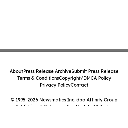
About
Press Release Archive
Submit Press Release
Terms & Conditions
Copyright/DMCA Policy
Privacy Policy
Contact
© 1995-2026 Newsmatics Inc. dba Affinity Group
Publishing & Delaware Eco Watch. All Rights
Reserved.
Cookie Settings / Your Privacy Choices